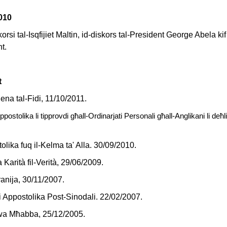
2010
orsi tal-Isqfijiet Maltin, id-diskors tal-President George Abela kif
t.
t
ena tal-Fidi
, 11/10/2011.
stolika li tipprovdi għall-Ordinarjati Personali għall-Anglikani li deħ
ika fuq il-Kelma ta' Alla. 30/09/2010.
 Karità fil-Verità, 29/06/2009.
ranija, 30/11/2007.
 Appostolika Post-Sinodali. 22/02/2007.
uwa Mħabba, 25/12/2005.