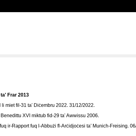
ta' Frar 2013
 li miet fil-31 ta' Diċembru 2022. 31/12/2022.
 Benedittu XVI miktub fid-29 ta' Awwissu 2006.
fuq ir-Rapport fuq l-Abbużi fl-Arċidjoċesi ta’ Munich-Freising. 0