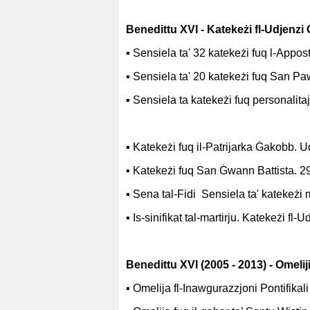
Benedittu XVI - Katekeżi fl-Udjenzi
▪
Sensiela ta' 32 katekeżi fuq l-Appost
▪
Sensiela ta' 20 katekeżi fuq San Pa
▪
Sensiela ta katekeżi fuq personalitaj
▪
K
a
tekeżi fuq il-Patrijarka Ġakobb. 
▪
Katekeżi fuq San Ġwann Battista. 2
▪
Sena tal-Fidi Sensiela ta' kateke
ż
i 
▪
Is-sinifikat tal-martirju. Katekeżi f
Benedittu XVI (2005 - 2013) - Omelij
▪
Omelija fl-Inawgurazzjoni Pontifikal