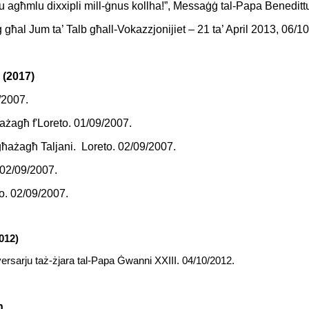
u agħmlu dixxipli mill-ġnus kollha!”
,
Messaġġ tal-Papa Benedittu
għal Jum ta’ Talb għall-Vokazzjonijiet – 21 ta’ April 2013, 06/1
(2017)
/2007.
ażagħ f'Loreto. 01/09/2007.
għażagħ Taljani. Loreto. 02/09/2007.
. 02/09/2007.
to. 02/09/2007.
012)
iversarju taż-żjara tal-Papa Ġwanni XXIII. 04/10/2012
.
n