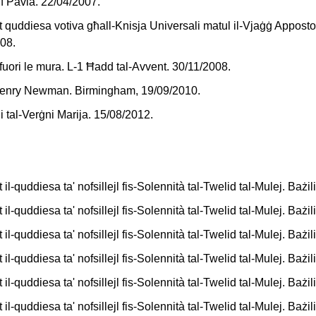
 f’Pavia. 22/04/2007.
t quddiesa votiva g
ħ
all-Knisja Universali matul il-Vjaġġ Appostoli
008.
 fuori le mura. L-1 Ħadd tal-Avvent. 30/11/2008.
n Henry Newman. Birmingham, 19/09/2010.
 tal-Verġni Marija. 15/08/2012.
l-quddiesa ta' nofsillejl fis-Solennità tal-Twelid tal-Mulej. Bażil
l-quddiesa ta' nofsillejl fis-Solennità tal-Twelid tal-Mulej. Bażil
l-quddiesa ta' nofsillejl fis-Solennità tal-Twelid tal-Mulej. Bażil
l-quddiesa ta' nofsillejl fis-Solennità tal-Twelid tal-Mulej. Bażil
l-quddiesa ta' nofsillejl fis-Solennità tal-Twelid tal-Mulej. Bażil
l-quddiesa ta' nofsillejl fis-Solennità tal-Twelid tal-Mulej. Bażil