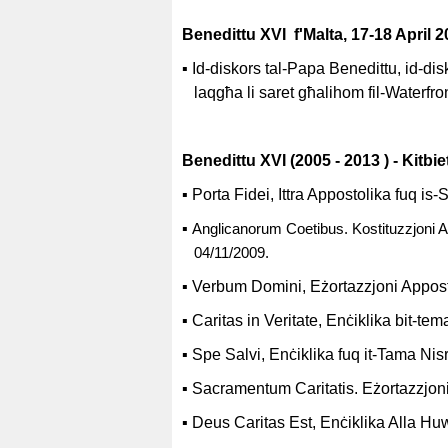
Benedittu XVI f'Malta, 17-18 April 
▪
Id-diskors tal-Papa Benedittu, id-disk
laqgħa li saret għalihom fil-Waterfron
Benedittu XVI (2005 - 2013 ) - Kitbie
▪
Porta Fidei,
I
ttra Appostolika fuq is
-S
▪
Anglicanorum Coetibus. Kostituzzjoni Appo
04/11/2009.
▪
Verbum Domini, Eżortazzjoni Appostol
▪
Caritas in Veritate,
Enċiklika bit-tema
▪
Spe Salvi,
Enċiklika fuq it-Tama Nis
▪
Sacramentum Caritatis. Eżortazzjoni
▪
Deus Caritas Est, Enċiklika Alla H