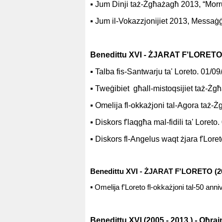
▪
Jum Dinji taż-Żgħażagħ 2013,
“Morr
▪
Jum il-Vokazzjonijiet 2013, Messaġġ 
Benedittu XVI
- ŻJARAT F'LORETO 
▪
Talba fis-Santwarju ta' Loreto. 01/09
▪
Tweġibiet għall-mistoqsijiet taż-Żgħ
▪
Omelija fl-okkażjoni tal-Agora taż-Ż
▪
Diskors
f'laqgħa mal-fidili ta' Loreto
▪
Diskors fl-Angelus waqt żjara f'Lore
Benedittu XVI
- ŻJARAT F'LORETO (2
▪
Omelija f'Loreto fl-okkażjoni tal-50 ann
Benedittu XVI (2005 - 2013 ) -
Oħraj