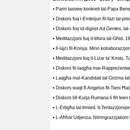
▪
Pariri tassew konkreti tal-Papa Benedi
▪
Diskors fuq l-Embrijun fil-fażi tal-
▪
Diskors fuq id-digriet
Ad Gentes
, ta
▪
Meditazzjoni fuq it-tifsira tal-Għid. 
▪
Il-lajċi fil-Knisja. Minn kollaborazz
▪
Meditazzjoni fuq il-Liżar ta’ Kristu. 
▪
Diskors fil-laqgħa mar-Rappreżentant
▪
Laqgħa mal-Kandidati tal-Griżma tal-
▪
Diskors
waqt fl-Angelus fit-Tieni Ħa
▪
Diskors lill-Kurja Rumana li fih kien tk
▪
L-Erbgħa tal-Irmied. It-Tentazzjonij
▪
L-Aħħar Udjenza. Nirringrazzjakom li