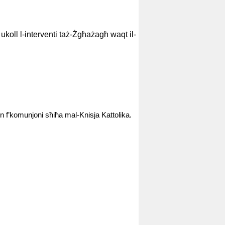
 ukoll l-interventi taż-Żgħażagħ waqt il-
lin f’komunjoni sħiħa mal-Knisja Kattolika.