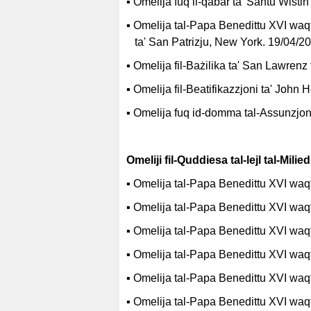
▪
Omelija fuq il-qabar ta’ Santu Wistin
▪
Omelija tal-Papa Benedittu XVI waq
ta' San Patrizju, New York. 19/04/2
▪
Omelija fil-Bażilika ta' San Lawrenz
▪
Omelija fil-Beatifikazzjoni ta' Joh
▪
Omelija fuq id-domma tal-Assunzjoni
Omeliji fil-Quddiesa tal-lejl tal-Milied
▪
Omelija tal-Papa Benedittu XVI waqt i
▪
Omelija tal-Papa Benedittu XVI waqt i
▪
Omelija tal-Papa Benedittu XVI waqt i
▪
Omelija tal-Papa Benedittu XVI waqt i
▪
Omelija tal-Papa Benedittu XVI waqt i
▪
Omelija tal-Papa Benedittu XVI waqt i