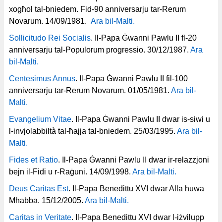
xogħol tal-bniedem. Fid-90 anniversarju tar-Rerum
Novarum. 14/09/1981.
Ara bil-Malti.
Sollicitudo Rei Socialis
. Il-Papa Ġwanni Pawlu II fl-20
anniversarju tal-Populorum progressio. 30/12/1987.
Ara
bil-Malti.
Centesimus Annus
. Il-Papa Ġwanni Pawlu II fil-100
anniversarju tar-Rerum Novarum. 01/05/1981.
Ara bil-
Malti.
Evangelium Vitae
. Il-Papa Ġwanni Pawlu II dwar is-siwi u
l-invjolabbiltà tal-ħajja tal-bniedem. 25/03/1995.
Ara bil-
Malti.
Fides et Ratio
. Il-Papa Ġwanni Pawlu II dwar ir-relazzjoni
bejn il-Fidi u r-Raġuni. 14/09/1998.
Ara bil-Malti.
Deus Caritas Est
. Il-Papa Benedittu XVI dwar Alla huwa
Mħabba. 15/12/2005.
Ara bil-Malti.
Caritas in Veritate
. Il-Papa Benedittu XVI dwar l-iżvilupp