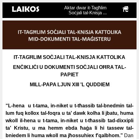
Aktar dwar it-Tagħlim
Soċjali tal-Knisja ...
IT-TAGĦLIM SOĊJALI TAL-KNISJA KATTOLIKA
ENĊIKLIĊI U DOKUMENTI SOĊJALI OĦRA TAL-
PAPIET
MILL-PAPA LJUN XIII 'L QUDDIEM
“L-hena u t-tama, in-niket u t-tħassib tal-bnedmin tal-
lum fuq kollox tal-foqra u ta' dawk kolha li jbatu, huma
wkoll il-hena u t-tama, in-niket u t-tħassib tad-dixxipli
ta' Kristu, u ma hemm ebda ħaġa li hi tassew tal-
bniedem li huma wkoll ma jħossuhiex f'qalbhom.”
Dan