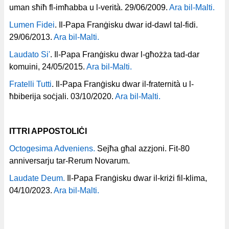
uman sħiħ fl-imħabba u l-verità. 29/06/2009.
Ara bil-Malti.
Lumen Fidei
. Il-Papa Franġisku dwar id-dawl tal-fidi.
29/06/2013.
Ara bil-Malti.
Laudato Si'
. Il-Papa Franġisku dwar l-għożża tad-dar
komuini, 24/05/2015.
Ara bil-Malti.
Fratelli Tutti
. Il-Papa Franġisku dwar il-fraternità u l-
ħbiberija soċjali. 03/10/2020.
Ara bil-Malti.
ITTRI APPOSTOLIĊI
Octogesima Adveniens.
Sejħa għal azzjoni. Fit-80
anniversarju tar-Rerum Novarum.
Laudate Deum.
Il-Papa Franġisku dwar il-kriżi fil-klima,
04/10/2023.
Ara bil-Malti.