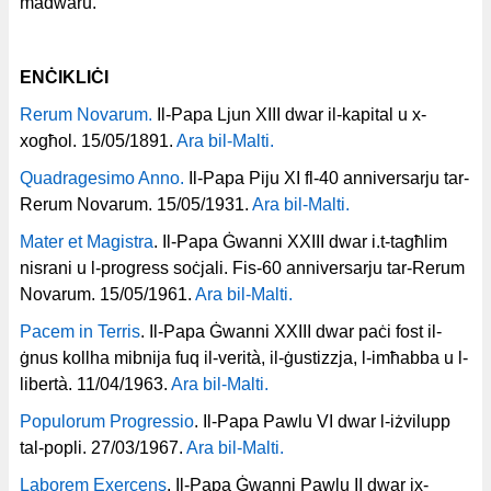
madwaru.
ENĊIKLIĊI
Rerum Novarum.
Il-Papa Ljun XIII dwar il-kapital u x-
xogħol. 15/05/1891.
Ara bil-Malti.
Quadragesimo Anno.
Il-Papa Piju XI fl-40 anniversarju tar-
Rerum Novarum. 15/05/1931.
Ara bil-Malti.
Mater et Magistra
. Il-Papa Ġwanni XXIII dwar i.t-tagħlim
nisrani u l-progress soċjali. Fis-60 anniversarju tar-Rerum
Novarum. 15/05/1961.
Ara bil-Malti.
Pacem in Terris
. Il-Papa Ġwanni XXIII dwar paċi fost il-
ġnus kollha mibnija fuq il-verità, il-ġustizzja, l-imħabba u l-
libertà. 11/04/1963.
Ara bil-Malti.
Populorum Progressio
. Il-Papa Pawlu VI dwar l-iżvilupp
tal-popli. 27/03/1967.
Ara bil-Malti.
Laborem Exercens
. Il-Papa Ġwanni Pawlu II dwar ix-