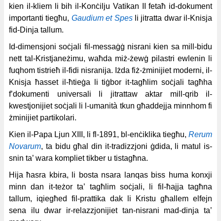
kien il-kliem li bih il-Konċilju Vatikan II fetaħ id-dokument
importanti tiegħu,
Gaudium et Spes
li jitratta dwar il-Knisja
fid-Dinja tallum.
Id-dimensjoni soċjali fil-messaġġ nisrani kien sa mill-bidu
nett tal-Kristjaneżimu, waħda miż-żewġ pilastri ewlenin li
fuqhom tistrieħ il-fidi nisranija. Iżda fiż-żminijiet moderni, il-
Knisja ħasset il-ħtieġa li tiġbor it-tagħlim soċjali tagħha
f’dokumenti universali li jitrattaw aktar mill-qrib il-
kwestjonijiet soċjali li l-umanità tkun għaddejja minnhom fi
żminijiet partikolari.
Kien il-Papa Ljun XIII, li fl-1891, bl-enċiklika tiegħu,
Rerum
Novarum
, ta bidu għal din it-tradizzjoni ġdida, li matul is-
snin ta’ wara kompliet tikber u tistagħna.
Hija ħasra kbira, li bosta nsara lanqas biss huma konxji
minn dan it-teżor ta’ tagħlim soċjali, li fil-ħajja tagħna
tallum, iqiegħed fil-prattika dak li Kristu għallem elfejn
sena ilu dwar ir-relazzjonijiet tan-nisrani mad-dinja ta’