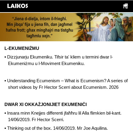
L-EKUMENIŻMU
▪
Dizzjunarju Ekumeniku. Tifsir ta' kliem u termini dwar l-
Ekumeniżmu u l-Moviment Ekumeniku.
▪
Understanding Ecumenism – What is Ecumenism? A series of
short videos by Fr Hector Scerri about Ecumenism. 2026
DWAR XI OKKAŻJONIJIET EKUMENIĊI
▪
Insara minn Knejjes differenti jfaħħr
u
lil Alla flimkien bil-kant.
14/06/2019. Fr Hector Scerri.
▪
Thinking out of the box. 14/06/2019. Mr Joe Aquilina.