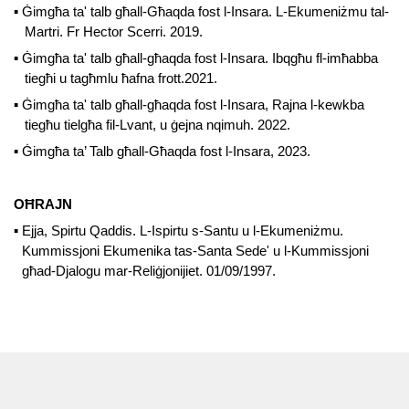
▪
Ġimgħa ta' talb għall-Għaqda fost l-Insara. L-Ekumeniżmu tal-
Martri. F
r
Hector Scerri. 2019.
▪
Ġimgħa ta' talb għall-għaqda fost l-Insara. Ibqgħu fl-imħabba
tiegħi u tagħmlu ħafna frott.2021.
▪
Ġimgħa ta' talb għall-għaqda fost l-Insara, Rajna l-kewkba
tiegħu tielgħa fil-Lvant, u ġejna nqimuh. 2022.
▪
Ġimgħa ta’ Talb għall-Għaqda fost l-Insara, 2023.
OĦRAJN
▪
Ejja, Spirtu Qaddis. L-Ispirtu s-Santu u l-Ekumeniżmu.
Kummissjoni Ekumenika tas-Santa Sede' u l-Kummissjoni
għad-Djalogu mar-Reliġjonijiet. 01/09/1997.